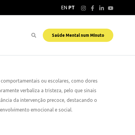
EN
PT
Saúde Mental num Minuto
os, comportamentais ou escolares, como dores
ramente verbaliza a tristeza, pelo que sinais
tância da intervenção precoce, destacando o
senvolvimento emocional e social.