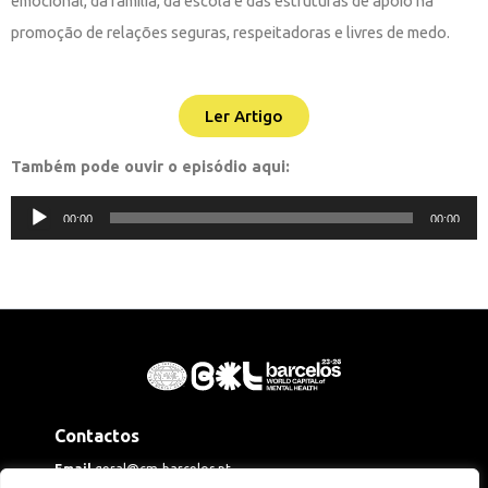
emocional, da família, da escola e das estruturas de apoio na
promoção de relações seguras, respeitadoras e livres de medo.
Ler Artigo
Também pode ouvir o episódio aqui:
Reprodutor
00:00
00:00
de
áudio
Contactos
Email
geral@cm-barcelos.pt